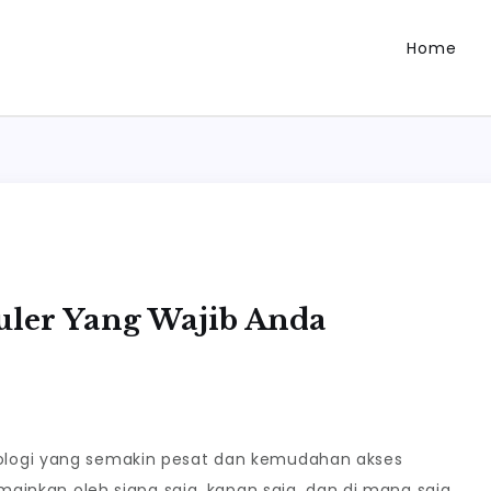
Home
ler Yang Wajib Anda
ologi yang semakin pesat dan kemudahan akses
imainkan oleh siapa saja, kapan saja, dan di mana saja.