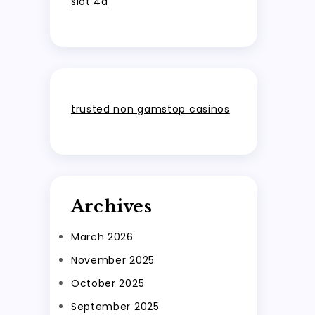
slot 4d
trusted non gamstop casinos
Archives
March 2026
November 2025
October 2025
September 2025