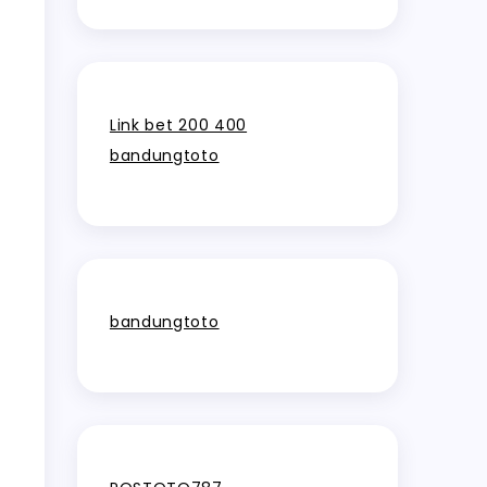
Link bet 200 400
bandungtoto
bandungtoto