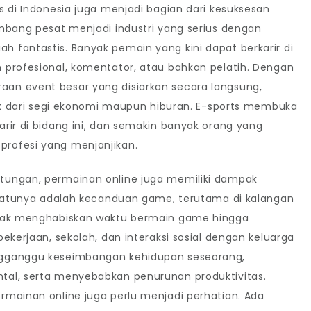
s di Indonesia juga menjadi bagian dari kesuksesan
mbang pesat menjadi industri yang serius dengan
 fantastis. Banyak pemain yang kini dapat berkarir di
 profesional, komentator, atau bahkan pelatih. Dengan
an event besar yang disiarkan secara langsung,
aik dari segi ekonomi maupun hiburan. E-sports membuka
rir di bidang ini, dan semakin banyak orang yang
rofesi yang menjanjikan.
tungan, permainan online juga memiliki dampak
h satunya adalah kecanduan game, terutama di kalangan
nyak menghabiskan waktu bermain game hingga
ekerjaan, sekolah, dan interaksi sosial dengan keluarga
ngganggu keseimbangan kehidupan seseorang,
tal, serta menyebabkan penurunan produktivitas.
rmainan online juga perlu menjadi perhatian. Ada