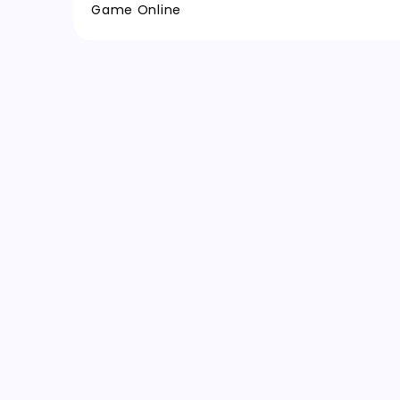
Game Online
navigation