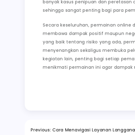
banyak kasus penipuan dan peretasan da
sehingga sangat penting bagi para pem
Secara keseluruhan, permainan online 
membawa dampak positif maupun nega
yang baik tentang risiko yang ada, per
menyenangkan sekaligus membuka peluan
kegiatan lain, penting bagi setiap pe
menikmati permainan ini agar dampak ne
Post
Previous:
Cara Menavigasi Layanan Langgan